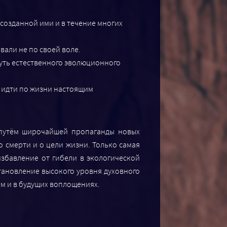
созданной ими и в течение многих
али не по своей воле.
уть естественного эволюционного
л идти по жизни настоящим
 путём широчайшей пропаганды новых
о смерти и о цели жизни. Только самая
избавление от гибели в экологической
тановление высокого уровня духовного
ом и в будущих воплощениях.