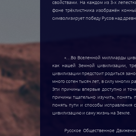
свойствами. На каждом из 3-х лепест
фоне трёхлистника изображён конный
символизирует победу Русов над древни
«…Во Вселенной миллиарды цивил
как нашей Земной цивилизации, тре
цивилизации предстоит родиться занов
много сотен тысяч лет, в силу многих р
Эти причины впервые доступно и точн
причины тщательно изучить, понять 
понять пути и способы исправления с
цивилизацию и саму жизнь на Земле.
Русское Общественное Движение