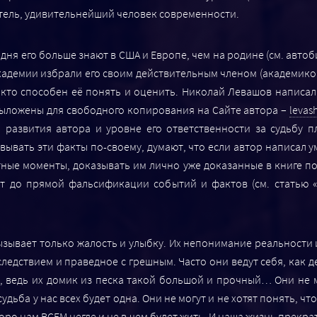
атель, удивительнейший человек современности.
годня его больше знают в США и Европе, чем на родине (см. ав
академии избрали его своим действительным членом (академико
 кто способен её понять и оценить. Николай Левашов написа
 выложены для свободного копирования на Сайте автора –
levas
о развития автора и уровне его ответственности за судьбу 
ывать эти факты по-своему, думают, что если автор написал ум
ные моменты, доказывать им лично уже доказанные в книге пол
дит до прямой фальсификации событий и фактов (см. статью 
зывает только жалость и улыбку. Их непонимание реальности и
ледствием и праведное с грешным. Часто они ведут себя, как д
, ведь их домик из песка такой большой и прочный… Они не м
дьба у нас всех будет одна. Они не могут и не хотят понять, ч
оро нам ВСЕМ негде и не в чем будет жить. И наша жизнь прекра