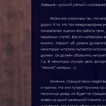
Левашов – русский учёный и исследов
Жизнь его сложилась так, что се
души»). И то, что три международные 
показателем оценки его работы теми,
серьёзных статей. Все эти материалы
многом, говорит об уровне духовног
некоторые читатели пытаются истолков
должен. Он должен объяснять непонят
т.д. В некоторых случаях дело дохо
"тёмной" материи...»).
Конечно, позиция таких людей вы
и прочно, что они путают причины со с
песочнице дождь им будет не страшен
живём на одной маленькой планете, и су
уничтожать свою среду обитания, то ск