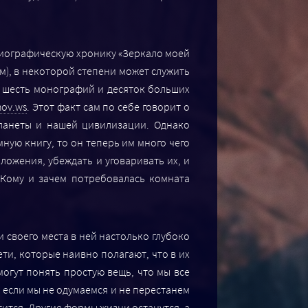
тобиографическую хронику «Зеркало моей
м), в некоторой степени может служить
л шесть монографий и десяток больших
hov.ws
. Этот факт сам по себе говорит о
планеты и нашей цивилизации. Однако
ную книгу, то он теперь им много чего
ожения, убеждать и уговаривать их, и
«Кому и зачем потребовалась комната
 своего места в ней настолько глубоко
ети, которые наивно полагают, что в их
огут понять простую вещь, что мы все
то если мы не одумаемся и не перестанем
тится. Другие формы жизни останутся, а