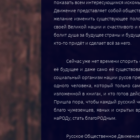
показать всем интересующимся искомы
Движение представляет собой обществ
желание изменить существующее полож
своей Великой нации и счастливого и 
болит душа за будущее страны и будущ
кто-то придёт и сделает всё за него.
Сейчас уже нет времени спорить 
её будущее и даже само её существов
социальный организм нации русов пре
одного человека, который только сам
изложенной в книгах, и кто готов дей
Пришла пора, чтобы каждый русский ч
благо чужеземцев, явных и скрытых в
наРОДу; стать благоРОДным.
Русское Общественное Движение 