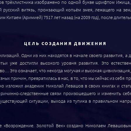
ков трёхлистника изображено по одной букве шрифтом Ижица,
 русский витязь, пронзающий копьём змея, лежащего на земл
м Китаем (Аримией) 7517 лет назад (на 2009 год), после длител
ЦЕЛЬ СОЗДАНИЯ ДВИЖЕНИЯ
изаций. Одни из них находятся в начале своего развития, а д
тьи уже достигли высокого уровня развития. Это естествен
о… Это означает, что некогда могучая и высокая цивилизация
азных причин, превратилась в нас, в то, что мы сейчас из себя
о изложил академик Николай Левашов в своих книгах и стат
причинно-следственные связи произошедшего и изменить себя
уществующей ситуации, выхода из тупика в правильном напр
 «Возрождение. Золотой Век» создано Николаем Левашовым, 