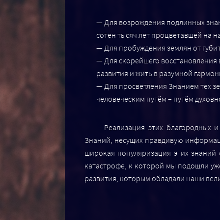
— Для возрождения подлинных знан
сотен тысяч лет процветавшей на н
— Для пробуждения землян от губит
— Для скорейшего восстановления 
развития и жить в разумной гармон
— Для просветления Знанием тех зе
человеческим путём – путём духовно
Реализация этих благородных 
Знаний, несущих правдивую информацию
широкая популяризация этих знаний с
катастрофе, к которой мы подошли уж
развития, которым обладали наши вели