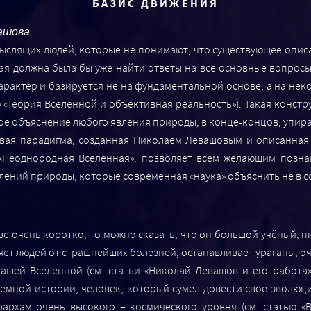
БАЗИС ДВИЖЕНИЯ
ашова
мыслящих людей, которые не понимают, что существующее опи
я должна была бы уже найти ответы на все основные вопросы 
арактер и базируется не на фундаментальной основе, а на не
ью «Теория Вселенной и объективная реальность»). Такая конст
бое объяснение любого явления природы, в конце-концов, упира
вая парадигма, созданная Николаем Левашовым и описанная 
и «Неоднородная Вселенная», позволяет всем желающим позн
влений природы, которые современная «наука» объяснить не в с
е очень коротко, то можно сказать, что он большой учёный, п
яет людей от страшнейших болезней, останавливает ураганы, о
ашей Вселенной (см. статьи «Николай Левашов и его работа»
земной истории, человек, который сумел довести своё эволю
рархам очень высокого – космического уровня (см. статью «