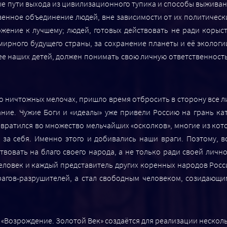
е пути выхода из цивилизационного тупика и способы выживани
енное объединение людей, вне зависимости от их политически
ение к лучшему; людей, готовых действовать не ради корыст
мирного будущего страны, за сохранение планеты и её экологи
ее наших детей, должен понимать свою личную ответственность 
о ничтожных мелочах, пришло время отбросить в сторону все л
ание. Чужие Боги и «идеалы» уже привели Россию на грань ка
вратился во множество мельчайших «осколков», многие из кото
 за себя. Именно этого и добивались наши враги. Поэтому, в
ствовать на благо своего народа, а не только ради своей лично
еловек и каждый представитель других коренных народов Росси
рагов-разрушителей, а стал свободным человеком, созидающи
«Возрождение. Золотой Век» создаётся для реализации несколь