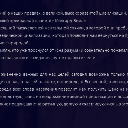
ий о наших предках, о великой, высокоразвитой цивилизации, 
ашей прекрасной планете – Мидгард-Земле.
ельной тысячелетней ментальной спячки, в которой они пребыв
ведической цивилизации, которая позволит нам вернуться на п
ии с природой.
млян, кто уже проснулся от «сна разума» и сознательно пожела
го развития и созидания, путём правды и чести.
и жизненно важных для нас целей сегодня возможна только
 о нас, о нашей планете, о природе, о Вселенной, о жизни, 
реди всех слоёв населения позволит нам получить шанс на 
е вплотную; шанс на возрождение земной цивилизации и восс
кие предки; шанс на разумную, долгую и счастливую жизнь в эт