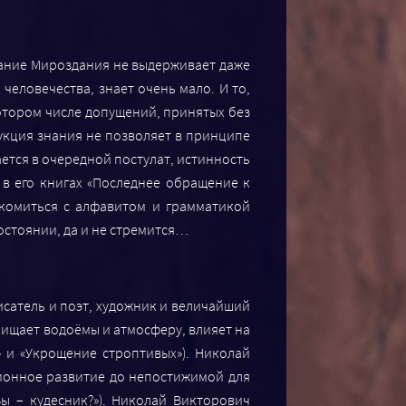
сание Мироздания не выдерживает даже
человечества, знает очень мало. И то,
котором числе допущений, принятых без
рукция знания не позволяет в принципе
ется в очередной постулат, истинность
в его книгах «Последнее обращение к
акомиться с алфавитом и грамматикой
остоянии, да и не стремится…
исатель и поэт, художник и величайший
чищает водоёмы и атмосферу, влияет на
 и «Укрощение строптивых»). Николай
ционное развитие до непостижимой для
Вы – кудесник?»). Николай Викторович