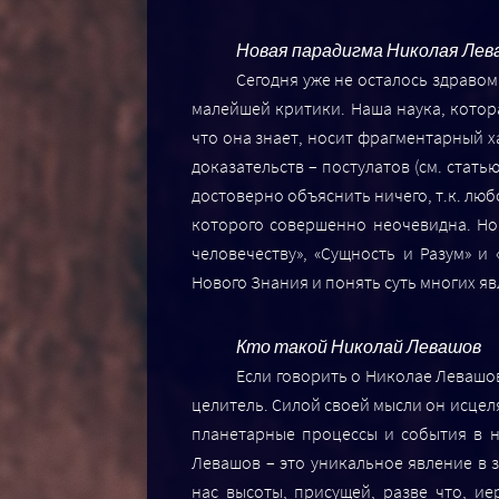
Новая парадигма Николая Лев
Сегодня уже не осталось здраво
малейшей критики. Наша наука, котора
что она знает, носит фрагментарный х
доказательств – постулатов (см. стат
достоверно объяснить ничего, т.к. лю
которого совершенно неочевидна. Но
человечеству», «Сущность и Разум» 
Нового Знания и понять суть многих я
Кто такой Николай Левашов
Если говорить о Николае Левашов
целитель. Силой своей мысли он исцел
планетарные процессы и события в н
Левашов – это уникальное явление в 
нас высоты, присущей, разве что, ие