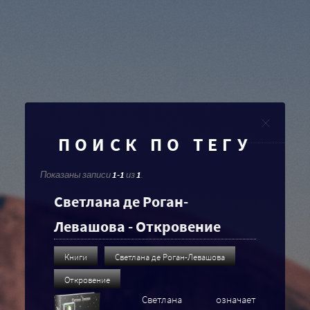
Clo
ПОИСК ПО ТЕГУ
Показаны записи
1-1
из
1
.
Светлана де Роган-
Левашова - Откровение
Книги
Светлана де Роган-Левашова
Откровение
Светлана означает