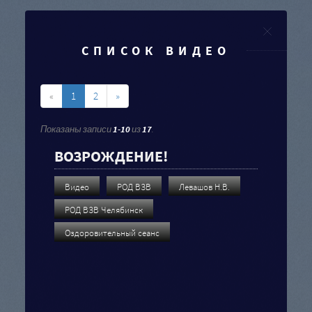
Clo
СПИСОК ВИДЕО
«
1
2
»
Показаны записи
1-10
из
17
.
ВОЗРОЖДЕНИЕ!
Видео
РОД ВЗВ
Левашов Н.В.
РОД ВЗВ Челябинск
Оздоровительный сеанс