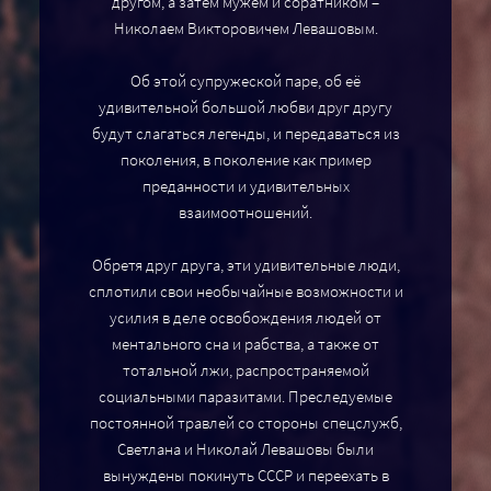
другом, а затем мужем и соратником –
Николаем Викторовичем Левашовым.
Об этой супружеской паре, об её
удивительной большой любви друг другу
будут слагаться легенды, и передаваться из
поколения, в поколение как пример
преданности и удивительных
взаимоотношений.
Обретя друг друга, эти удивительные люди,
сплотили свои необычайные возможности и
усилия в деле освобождения людей от
ментального сна и рабства, а также от
тотальной лжи, распространяемой
социальными паразитами. Преследуемые
постоянной травлей со стороны спецслужб,
Светлана и Николай Левашовы были
вынуждены покинуть СССР и переехать в